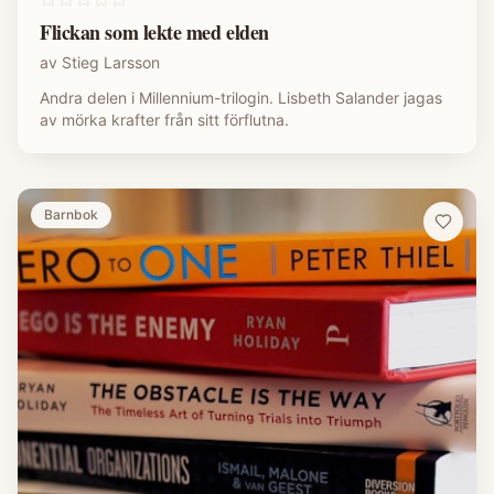
Flickan som lekte med elden
av
Stieg Larsson
Andra delen i Millennium-trilogin. Lisbeth Salander jagas
av mörka krafter från sitt förflutna.
Barnbok