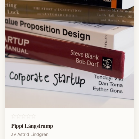
Pippi Långstrump
av
Astrid Lindgren