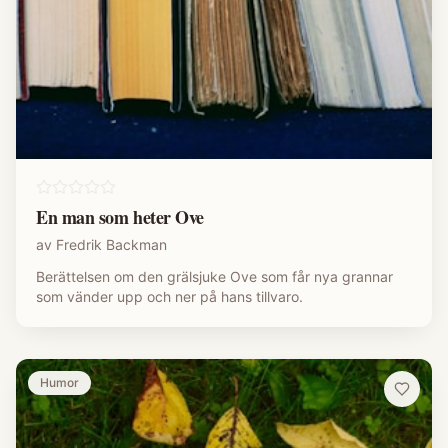
En man som heter Ove
av
Fredrik Backman
Berättelsen om den grälsjuke Ove som får nya grannar
som vänder upp och ner på hans tillvaro.
Humor