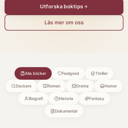
Utforska boktips
Läs mer om oss
Alla böcker
Feelgood
Thriller
Deckare
Roman
Drama
Humor
Biografi
Historia
Fantasy
Dokumentär