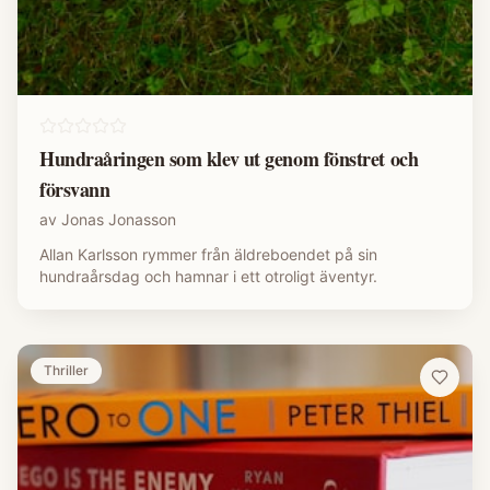
Hundraåringen som klev ut genom fönstret och
försvann
av
Jonas Jonasson
Allan Karlsson rymmer från äldreboendet på sin
hundraårsdag och hamnar i ett otroligt äventyr.
Thriller