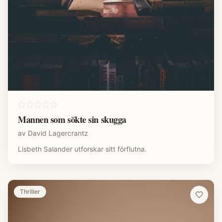
Mannen som sökte sin skugga
av
David Lagercrantz
Lisbeth Salander utforskar sitt förflutna.
Thriller